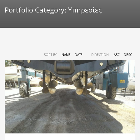
Portfolio Category:
Υπηρεσίες
SORT BY:
NAME
DATE
DIRECTION:
ASC
DESC