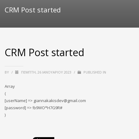
CRM Post started
CRM Post started
BY
/
ΠΈΜΠΤΗ, 26 ΙΑΝΟΥΑΡΊΟΥ 2023
/
PUBLISHED IN
Array
(
[userName] => giannakakisdev@gmail.com
[password] => !b9WO*H7G9R#
)