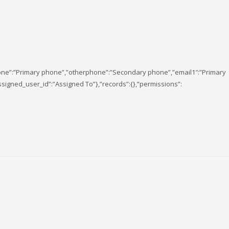
hone”:”Primary phone”,”otherphone”:”Secondary phone”,”email1″:”Primary
ssigned_user_id”:”Assigned To”},”records”:{},”permissions”: