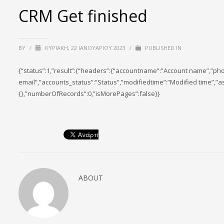
CRM Get finished
BY
/
ΚΥΡΙΑΚΉ, 22 ΙΑΝΟΥΑΡΊΟΥ 2023
/
PUBLISHED IN
{“status”:1,”result”:{“headers”:{“accountname”:”Account name”,”p
email”,”accounts_status”:”Status”,”modifiedtime”:”Modified time”,”a
{},”numberOfRecords”:0,”isMorePages”:false}}
ABOUT