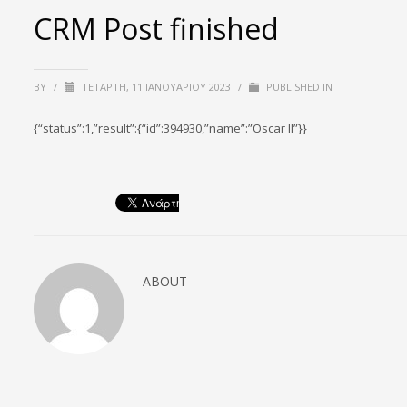
CRM Post finished
BY
/
ΤΕΤΆΡΤΗ, 11 ΙΑΝΟΥΑΡΊΟΥ 2023
/
PUBLISHED IN
{“status”:1,”result”:{“id”:394930,”name”:”Oscar II”}}
ABOUT