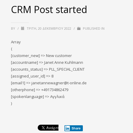
CRM Post started
BY
/
ΤΡΊΤΗ, 20 ΔΕΚΕΜΒΡΊΟΥ 2022
/
PUBLISHED IN
Array
(
[customer_new] => New customer
[accountname] => Janet Anne Kuhlmann
[accounts_status] => PLL_SPECIAL_CLIENT
[assigned_user_id] => 8
[email1] => janetannewagner@t-online.de
[otherphone] => +491734862479
[spokenlanguage] => Αγγλικά
)
Share