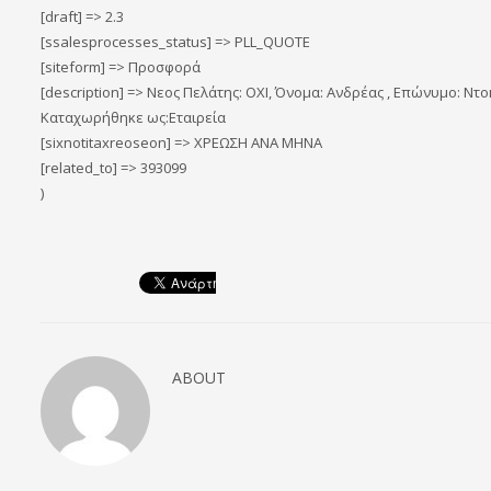
[draft] => 2.3
[ssalesprocesses_status] => PLL_QUOTE
[siteform] => Προσφορά
[description] => Νεος Πελάτης: ΟΧΙ, Όνομα: Ανδρέας , Επώνυμο: Ντ
Καταχωρήθηκε ως:Εταιρεία
[sixnotitaxreoseon] => ΧΡΕΩΣΗ ΑΝΑ ΜΗΝΑ
[related_to] => 393099
)
ABOUT