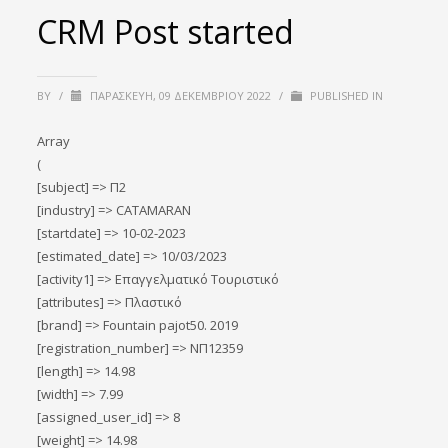
CRM Post started
BY
/
ΠΑΡΑΣΚΕΥΉ, 09 ΔΕΚΕΜΒΡΊΟΥ 2022
/
PUBLISHED IN
Array
(
[subject] => Π2
[industry] => CATAMARAN
[startdate] => 10-02-2023
[estimated_date] => 10/03/2023
[activity1] => Επαγγελματικό Τουριστικό
[attributes] => Πλαστικό
[brand] => Fountain pajot50. 2019
[registration_number] => ΝΠ12359
[length] => 14.98
[width] => 7.99
[assigned_user_id] => 8
[weight] => 14.98