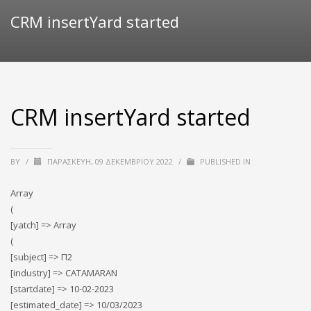
CRM insertYard started
CRM insertYard started
BY
/
ΠΑΡΑΣΚΕΥΉ, 09 ΔΕΚΕΜΒΡΊΟΥ 2022
/
PUBLISHED IN
Array
(
[yatch] => Array
(
[subject] => Π2
[industry] => CATAMARAN
[startdate] => 10-02-2023
[estimated_date] => 10/03/2023