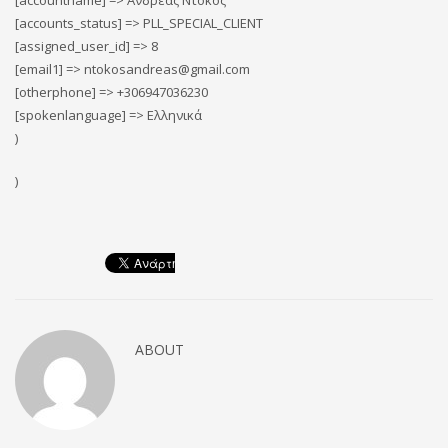
[accountname] => Ανδρέας Ντοκος
[accounts_status] => PLL_SPECIAL_CLIENT
[assigned_user_id] => 8
[email1] => ntokosandreas@gmail.com
[otherphone] => +306947036230
[spokenlanguage] => Ελληνικά
)
)
ABOUT