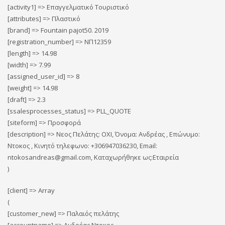
[activity1] => Επαγγελματικό Τουριστικό
[attributes] => Πλαστικό
[brand] => Fountain pajot50. 2019
[registration_number] => ΝΠ12359
[length] => 14.98
[width] => 7.99
[assigned_user_id] => 8
[weight] => 14.98
[draft] => 2.3
[ssalesprocesses_status] => PLL_QUOTE
[siteform] => Προσφορά
[description] => Νεος Πελάτης: ΟΧΙ, Όνομα: Ανδρέας , Επώνυμο:
Ντοκος , Κινητό τηλεφωνο: +306947036230, Email:
ntokosandreas@gmail.com, Καταχωρήθηκε ως:Εταιρεία
)
[client] => Array
(
[customer_new] => Παλαιός πελάτης