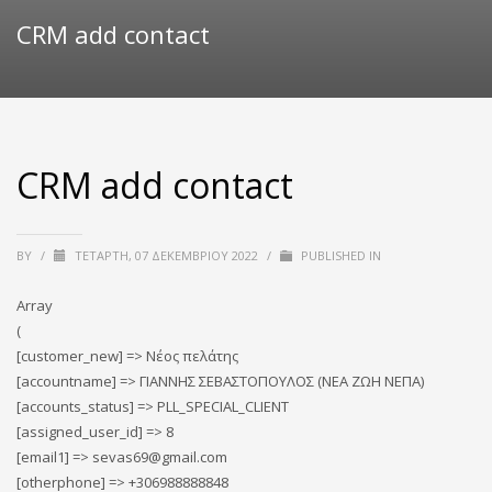
CRM add contact
CRM add contact
BY
/
ΤΕΤΆΡΤΗ, 07 ΔΕΚΕΜΒΡΊΟΥ 2022
/
PUBLISHED IN
Array
(
[customer_new] => Νέος πελάτης
[accountname] => ΓΙΑΝΝΗΣ ΣΕΒΑΣΤΟΠΟΥΛΟΣ (ΝΕΑ ΖΩΗ ΝΕΠΑ)
[accounts_status] => PLL_SPECIAL_CLIENT
[assigned_user_id] => 8
[email1] => sevas69@gmail.com
[otherphone] => +306988888848