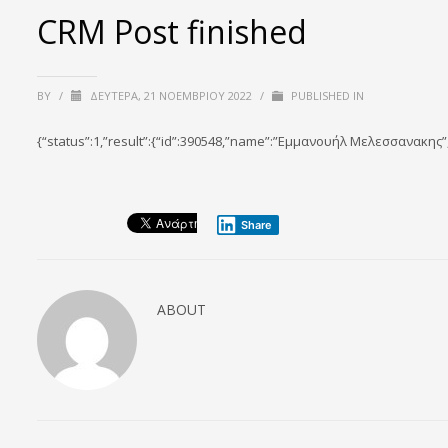
CRM Post finished
BY
/
ΔΕΥΤΈΡΑ, 21 ΝΟΕΜΒΡΊΟΥ 2022
/
PUBLISHED IN
{“status”:1,”result”:{“id”:390548,”name”:”Εμμανουήλ Μελεσσανακης”
Share
ABOUT