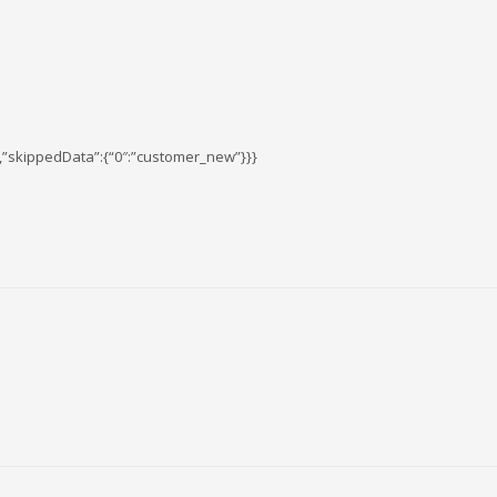
,”skippedData”:{“0″:”customer_new”}}}