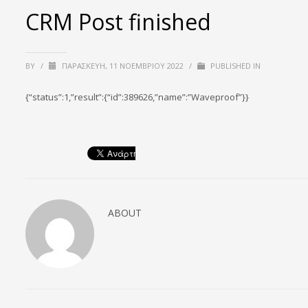
CRM Post finished
BY
/
ΠΑΡΑΣΚΕΥΉ, 11 ΝΟΕΜΒΡΊΟΥ 2022
/
PUBLISHED IN
{“status”:1,”result”:{“id”:389626,”name”:”Waveproof”}}
ABOUT