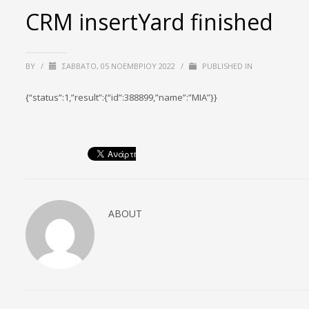
CRM insertYard finished
BY
/
ΣΆΒΒΑΤΟ, 05 ΝΟΕΜΒΡΊΟΥ 2022
/
PUBLISHED IN
{“status”:1,”result”:{“id”:388899,”name”:”MIA”}}
ABOUT