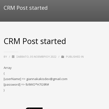
CRM Post started
CRM Post started
BY
/
ΣΆΒΒΑΤΟ, 05 ΝΟΕΜΒΡΊΟΥ 2022
/
PUBLISHED IN
Array
(
[userName] => giannakakisdev@gmail.com
[password] => !b9WO*H7G9R#
)