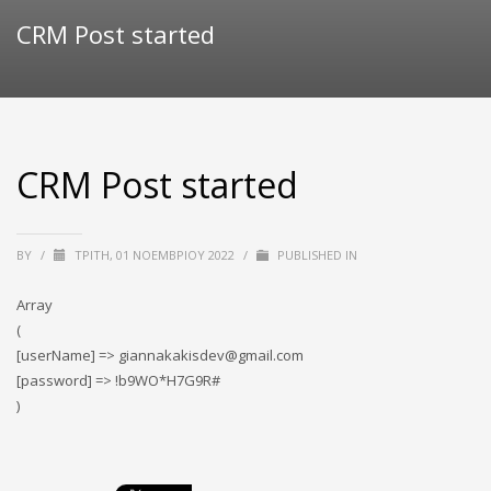
CRM Post started
CRM Post started
BY
/
ΤΡΊΤΗ, 01 ΝΟΕΜΒΡΊΟΥ 2022
/
PUBLISHED IN
Array
(
[userName] => giannakakisdev@gmail.com
[password] => !b9WO*H7G9R#
)