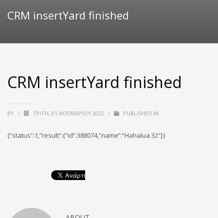
CRM insertYard finished
CRM insertYard finished
BY
/
ΤΡΊΤΗ, 01 ΝΟΕΜΒΡΊΟΥ 2022
/
PUBLISHED IN
{“status”:1,”result”:{“id”:388074,”name”:”Hahalua 32″}}
ABOUT