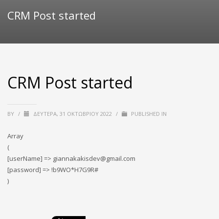
CRM Post started
CRM Post started
BY
/
ΔΕΥΤΈΡΑ, 31 ΟΚΤΩΒΡΊΟΥ 2022
/
PUBLISHED IN
Array
(
[userName] => giannakakisdev@gmail.com
[password] => !b9WO*H7G9R#
)