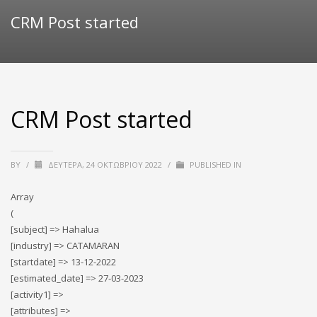
CRM Post started
CRM Post started
BY
/
ΔΕΥΤΈΡΑ, 24 ΟΚΤΩΒΡΊΟΥ 2022
/
PUBLISHED IN
Array
(
[subject] => Hahalua
[industry] => CATAMARAN
[startdate] => 13-12-2022
[estimated_date] => 27-03-2023
[activity1] =>
[attributes] =>