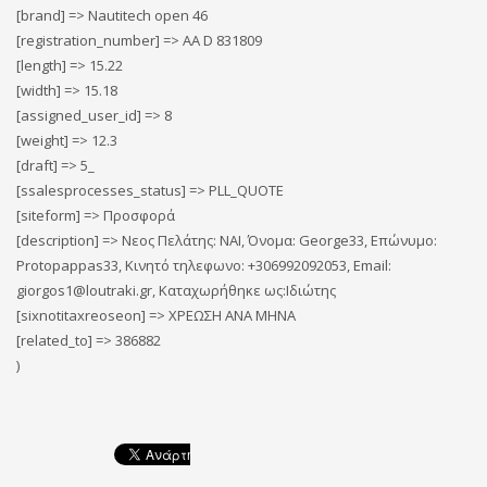
[brand] => Nautitech open 46
[registration_number] => AA D 831809
[length] => 15.22
[width] => 15.18
[assigned_user_id] => 8
[weight] => 12.3
[draft] => 5_
[ssalesprocesses_status] => PLL_QUOTE
[siteform] => Προσφορά
[description] => Νεος Πελάτης: ΝΑΙ, Όνομα: George33, Επώνυμο:
Protopappas33, Κινητό τηλεφωνο: +306992092053, Email:
giorgos1@loutraki.gr, Καταχωρήθηκε ως:Iδιώτης
[sixnotitaxreoseon] => ΧΡΕΩΣΗ ΑΝΑ ΜΗΝΑ
[related_to] => 386882
)