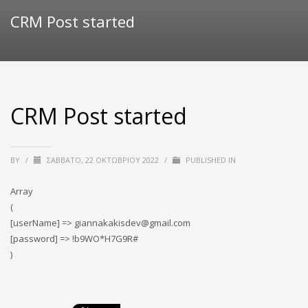
CRM Post started
CRM Post started
BY
/
ΣΆΒΒΑΤΟ, 22 ΟΚΤΩΒΡΊΟΥ 2022
/
PUBLISHED IN
Array
(
[userName] => giannakakisdev@gmail.com
[password] => !b9WO*H7G9R#
)