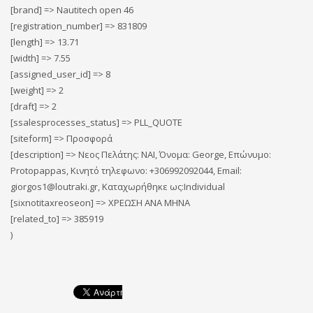
[brand] => Nautitech open 46
[registration_number] => 831809
[length] => 13.71
[width] => 7.55
[assigned_user_id] => 8
[weight] => 2
[draft] => 2
[ssalesprocesses_status] => PLL_QUOTE
[siteform] => Προσφορά
[description] => Νεος Πελάτης: ΝΑΙ, Όνομα: George, Επώνυμο:
Protopappas, Κινητό τηλεφωνο: +306992092044, Email:
giorgos1@loutraki.gr, Καταχωρήθηκε ως:Individual
[sixnotitaxreoseon] => ΧΡΕΩΣΗ ΑΝΑ ΜΗΝΑ
[related_to] => 385919
)