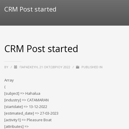
CRM Post started
CRM Post started
BY
/
ΠΑΡΑΣΚΕΥΉ, 21 ΟΚΤΩΒΡΊΟΥ 2022
/
PUBLISHED IN
Array
(
[subject] => Hahalua
[industry] => CATAMARAN
[startdate] => 13-12-2022
[estimated_date] => 27-03-2023
[activity1] => Pleasure Boat
[attributes] =>