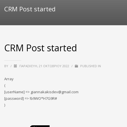
CRM Post started
CRM Post started
BY
/
ΠΑΡΑΣΚΕΥΉ, 21 ΟΚΤΩΒΡΊΟΥ 2022
/
PUBLISHED IN
Array
(
[userName] => giannakakisdev@gmail.com
[password] => !b9WO*H7G9R#
)