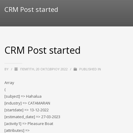
CRM Post started
CRM Post started
BY
/
ΠΈΜΠΤΗ, 20 ΟΚΤΩΒΡΊΟΥ 2022
/
PUBLISHED IN
Array
(
[subject] => Hahalua
[industry] => CATAMARAN
[startdate] => 13-12-2022
[estimated_date] => 27-03-2023
[activity1] => Pleasure Boat
[attributes] =>