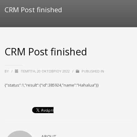
CRM Post finished
CRM Post finished
BY
/
ΠΈΜΠΤΗ, 20 ΟΚΤΩΒΡΊΟΥ 2022
/
PUBLISHED IN
{“status”:1,”result”:{“id”:385924,”name”:”Hahalua”}}
ABOUT