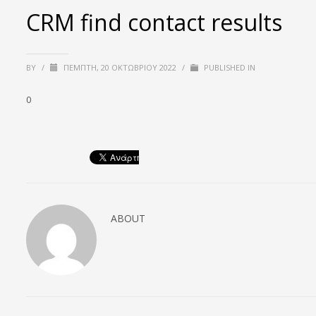
CRM find contact results
BY
/
ΠΈΜΠΤΗ, 20 ΟΚΤΩΒΡΊΟΥ 2022
/
PUBLISHED IN
0
ABOUT