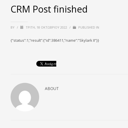
CRM Post finished
BY
/
ΤΡΊΤΗ, 18 ΟΚΤΩΒΡΊΟΥ 2022
/
PUBLISHED IN
{“status”:1,”result”:{“id”:386411,”name”:”Skylark II”}}
ABOUT