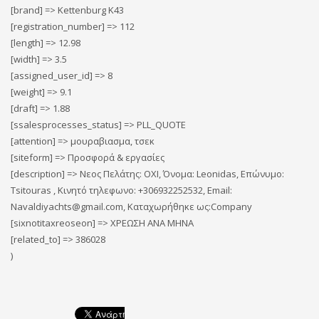
[brand] => Kettenburg K43
[registration_number] => 112
[length] => 12.98
[width] => 3.5
[assigned_user_id] => 8
[weight] => 9.1
[draft] => 1.88
[ssalesprocesses_status] => PLL_QUOTE
[attention] => μουραβιασμα, τσεκ
[siteform] => Προσφορά & εργασίες
[description] => Νεος Πελάτης: ΟΧΙ, Όνομα: Leonidas, Επώνυμο:
Tsitouras , Κινητό τηλεφωνο: +306932252532, Email:
Navaldiyachts@gmail.com, Καταχωρήθηκε ως:Company
[sixnotitaxreoseon] => ΧΡΕΩΣΗ ΑΝΑ ΜΗΝΑ
[related_to] => 386028
)