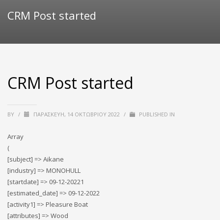
CRM Post started
CRM Post started
BY
/
ΠΑΡΑΣΚΕΥΉ, 14 ΟΚΤΩΒΡΊΟΥ 2022
/
PUBLISHED IN
Array
(
[subject] => Aikane
[industry] => MONOHULL
[startdate] => 09-12-20221
[estimated_date] => 09-12-2022
[activity1] => Pleasure Boat
[attributes] => Wood